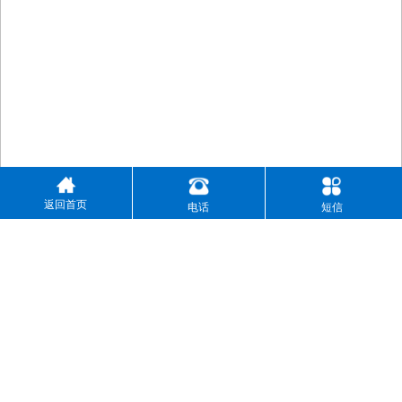
返回首页
电话
短信
拨打电话：18854488286