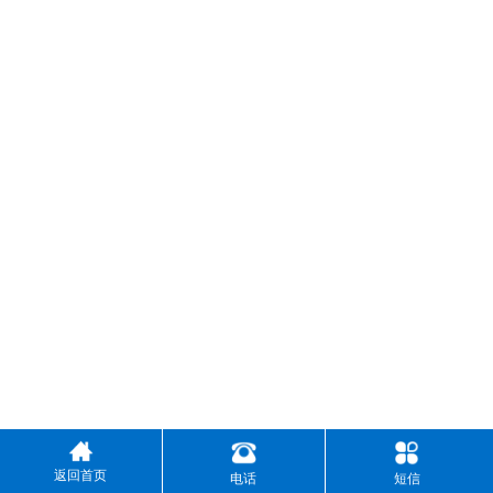
返回首页
电话
短信