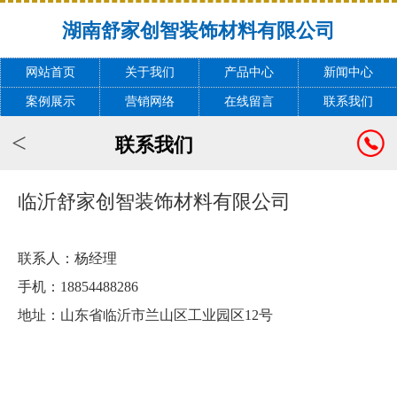
湖南舒家创智装饰材料有限公司
网站首页
关于我们
产品中心
新闻中心
案例展示
营销网络
在线留言
联系我们
<
联系我们
临沂舒家创智装饰材料有限公司
联系人：杨经理
手机：18854488286
地址：山东省临沂市兰山区工业园区12号